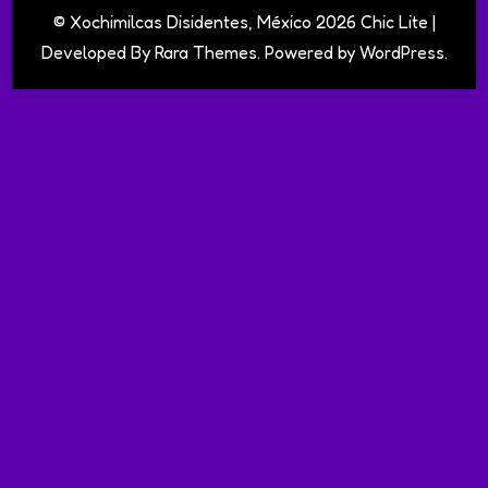
© Xochimilcas Disidentes, México 2026 Chic Lite |
Developed By
Rara Themes
. Powered by
WordPress
.