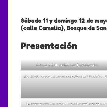
Sábado 11 y domingo 12 de may
(calle Camelia), Bosque de San
Presentación
Caravana Cultural San Luis Tlaxialtemalco
¿De dónde surgen las caravanas culturales? Fondo Semil
La intervención fue realizada con ilustraciones donada