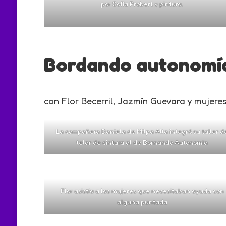
por Sofía Probert y pintura.
Bordando autonomí
con Flor Becerril, Jazmín Guevara y mujer
La compañera Daniela de Milpa Alta integró su taller d
telar de cintura al de Bornando Autonomía
Flor asistía a las mujeres que necesitaban ayuda con
alguna puntada