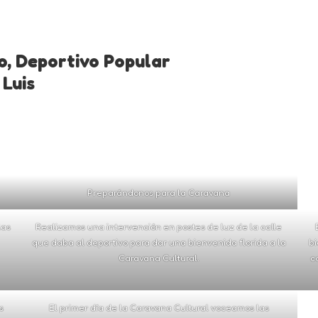
o, Deportivo Popular
 Luis
Preparándonos para la Caravana
las
Realizamos una intervención en postes de luz de la calle
que daba al deportivo para dar una bienvenida florida a la
bi
Caravana Cultural.
c
s
El primer día de la Caravana Cultural voceamos las